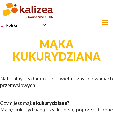
Przejdź
do
treści
Select
your
language
MĄKA
KUKURYDZIANA
Naturalny składnik o wielu zastosowaniach
przemysłowych
Czym jest mąk
a kukurydziana?
Mąkę kukurydzianą uzyskuje się poprzez drobne