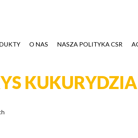
ODUKTY
O NAS
NASZA POLITYKA CSR
A
YS KUKURYDZI
ch