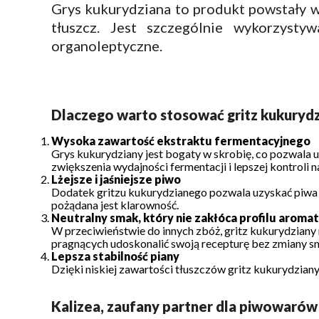
Grys kukurydziana to produkt powstały w 
tłuszcz. Jest szczególnie wykorzyst
organoleptyczne.
Dlaczego warto stosować gritz kukuryd
Wysoka zawartość ekstraktu fermentacyjnego
Grys kukurydziany jest bogaty w skrobię, co pozwala
zwiększenia wydajności fermentacji i lepszej kontroli n
Lżejsze i jaśniejsze piwo
Dodatek gritzu kukurydzianego pozwala uzyskać piwa lże
pożądana jest klarowność.
Neutralny smak, który nie zakłóca profilu arom
W przeciwieństwie do innych zbóż, gritz kukurydziany
pragnących udoskonalić swoją recepturę bez zmiany s
Lepsza stabilność piany
Dzięki niskiej zawartości tłuszczów gritz kukurydziany 
Kalizea, zaufany partner dla piwowarów