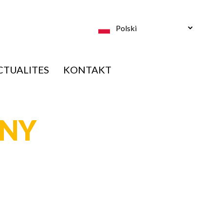
Select
your
language
CTUALITES
KONTAKT
ANY