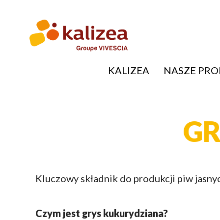
Przejdź
do
treści
KALIZEA
NASZE PR
NAVIGATION
PRINCIPALE
GR
Kluczowy składnik do produkcji piw jasny
Czym jest grys kukurydziana?