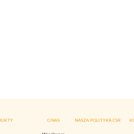
DUKTY
O NAS
NASZA POLITYKA CSR
K