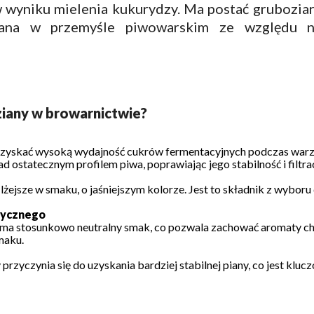
wyniku mielenia kukurydzy. Ma postać gruboziarn
ywana w przemyśle piwowarskim ze względu n
ziany w browarnictwie?
 uzyskać wysoką wydajność cukrów fermentacyjnych podczas warze
ad ostatecznym profilem piwa, poprawiając jego stabilność i filtrac
jsze w smaku, o jaśniejszym kolorze. Jest to składnik z wyboru do 
atycznego
 ma stosunkowo neutralny smak, co pozwala zachować aromaty chm
maku.
przyczynia się do uzyskania bardziej stabilnej piany, co jest klu